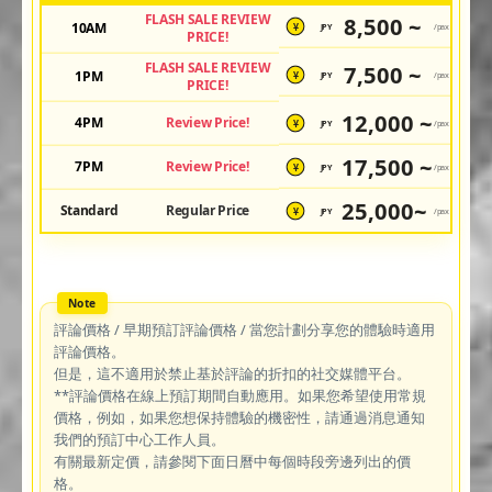
FLASH SALE REVIEW
8,500 ~
10AM
JPY
/pax
¥
PRICE!
FLASH SALE REVIEW
7,500 ~
1PM
JPY
/pax
¥
PRICE!
12,000 ~
4PM
Review Price!
JPY
/pax
¥
17,500 ~
7PM
Review Price!
JPY
/pax
¥
25,000~
Standard
Regular Price
JPY
/pax
¥
評論價格 / 早期預訂評論價格 / 當您計劃分享您的體驗時適用
評論價格。
但是，這不適用於禁止基於評論的折扣的社交媒體平台。
**評論價格在線上預訂期間自動應用。如果您希望使用常規
價格，例如，如果您想保持體驗的機密性，請通過消息通知
我們的預訂中心工作人員。
有關最新定價，請參閱下面日曆中每個時段旁邊列出的價
格。