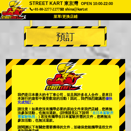
STREET KART 東京灣
OPEN 10:00-22:00
📞+81-80-2277-2277
📧
shina@kart.st
菜單/更換店鋪
首頁
預訂
關於我們
規格
價格
交通資訊
顧客評價
常見問題
公司
預訂
更換店鋪
東京 品川 #1
東京 秋葉原 #1
東京 秋葉原 #2
東京 澀谷
我們是日本最大的卡丁車公司，並且與
許多名人
合作，是來日
東京 澀谷分店
東京灣
本旅行的遊客中
最受歡迎的活動
！因此，我們強烈建議您
儘快
完成預訂。
東京 淺草
大阪
請注意！如果您沒有攜帶必要的原始文件來我們店鋪，您將無
法參加活動，也無法退款。
(詳情請見以下說明
「在日本駕駛所
需駕駛執照」
) 若沒有攜帶在日本駕駛所需的文件，您將無法
沖繩
參加活動，也無法退款。
請閱讀以下有關您需要獲得的文件，並確保您能攜帶這些文件