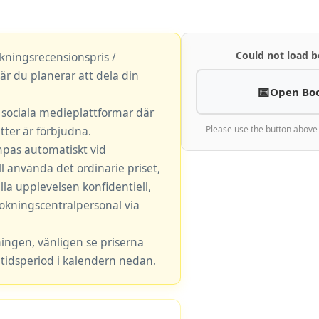
Could not load b
okningsrecensionspris /
är du planerar att dela din
Open Bo
r sociala medieplattformar där
ter är förbjudna.
Please use the button above
mpas automatiskt vid
l använda det ordinarie priset,
lla upplevelsen konfidentiell,
okningscentralpersonal via
ningen, vänligen se priserna
tidsperiod i kalendern nedan.