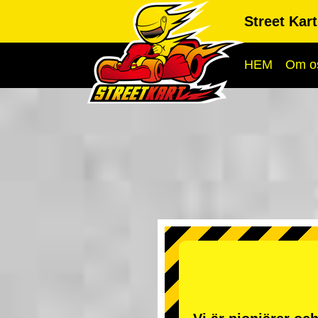
Street Kar
HEM
Om o