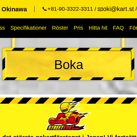
oki@kart.st
t Okinawa
📞+81-90-3322-3311
📧
ss
Specifikationer
Röster
Pris
Hitta hit
FAQ
Fö
Boka