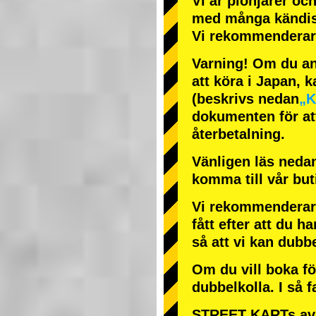
Vi är
pionjärer
oc
med
många kändi
Vi rekommenderar 
Varning! Om du anl
att köra i Japan, k
(beskrivs nedan
„K
dokumenten för att
återbetalning.
Vänligen läs nedan
komma till vår bu
Vi rekommenderar 
fått efter att du ha
så att vi kan dubb
Om du vill boka fö
dubbelkolla. I så f
STREET KARTs avb