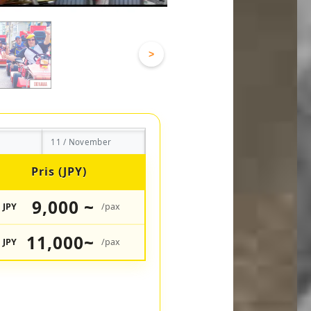
>
11 / November
Pris (JPY)
9,000 ~
JPY
/pax
11,000~
JPY
/pax