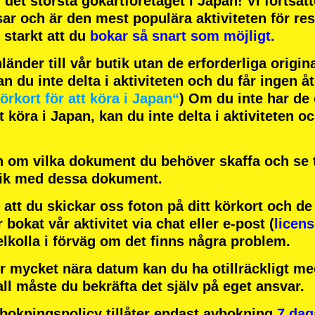
h
det största gokartföretaget
i Japan! Vi fortsät
sar
och är
den mest populära aktiviteten
för res
starkt att du
bokar så snart som möjligt.
änder till vår butik utan de erforderliga origi
an du inte delta i aktiviteten och du får ingen å
örkort för att köra i Japan“
) Om du inte har de 
 köra i Japan, kan du inte delta i aktiviteten o
 om vilka dokument du behöver skaffa och se ti
tik med dessa dokument.
att du skickar oss foton på ditt körkort och d
r bokat vår aktivitet via chat eller e-post (
licen
elkolla i förväg om det finns några problem.
r mycket nära datum kan du ha otillräckligt med
all måste du bekräfta det själv på eget ansvar.
okningspolicy tillåter endast avbokning
7 dag