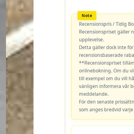
Recensionspris / Tidig B
Recensionspriset gäller n
upplevelse.
Detta gäller dock inte fö
recensionsbaserade rabat
**Recensionspriset tillä
onlinebokning. Om du vil
till exempel om du vill hå
vänligen informera vår b
meddelande.
För den senaste prissätt
som anges bredvid varje 