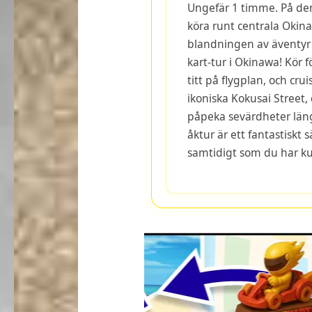
Ungefär 1 timme. På den
köra runt centrala Okin
blandningen av äventyr
kart-tur i Okinawa! Kör f
titt på flygplan, och c
ikoniska Kokusai Street
påpeka sevärdheter län
åktur är ett fantastiskt 
samtidigt som du har ku