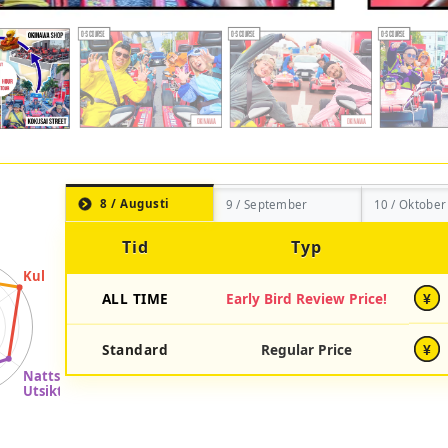
8 / Augusti
9 / September
10 / Oktober
Tid
Typ
ALL TIME
Early Bird Review Price!
¥
Standard
Regular Price
¥