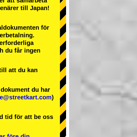
ter att samarbeta
enärer till Japan!
naldokumenten för
terbetalning.
erforderliga
ch du får ingen
ll att du kan
e dokument du har
se@streetkart.com
)
 tid för att be oss
ar före din