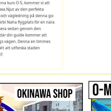
na kurs O-S, kommer vi att
awa.Njut av den perfekta
 och vägledning på denna go-
örbi Naha flygplats för en nära
ruisera sedan genom den
, där din guide kommer att
gs vägen. Denna en timmes
sätt att utforska staden
l!