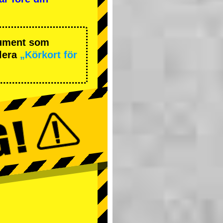
okument som
lera
„Körkort för