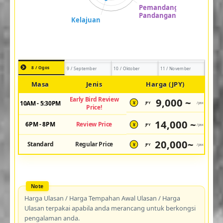
8 / Ogos
9 / September
10 / Oktober
11 / November
Masa
Jenis
Harga (JPY)
Early Bird Review
9,000 ~
10AM - 5:30PM
JPY
/pax
¥
Price!
14,000 ~
6PM - 8PM
Review Price
JPY
/pax
¥
20,000~
Standard
Regular Price
JPY
/pax
¥
Harga Ulasan / Harga Tempahan Awal Ulasan / Harga
Ulasan terpakai apabila anda merancang untuk berkongsi
pengalaman anda.