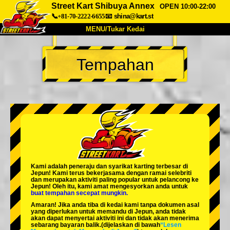
Street Kart Shibuya Annex
OPEN 10:00-22:00
📞+81-70-2222-6655
📧
shina@kart.st
MENU/Tukar Kedai
UTAMA
Tempahan
Tentang
Spesifikasi
Harga
Akses
Suara
Soalan Lazim
Syarikat
Tempahan
Tukar Kedai
Tokyo Shinagawa
Tokyo Akihabara#1
Tokyo Akihabara#2
Tokyo Shibuya
Kami adalah
peneraju
dan
syarikat karting terbesar
di
Tokyo Shibuya Annex
Tokyo Bay
Jepun! Kami terus bekerjasama dengan
ramai selebriti
dan merupakan
aktiviti paling popular
untuk pelancong ke
Jepun! Oleh itu, kami amat mengesyorkan anda untuk
Tokyo Asakusa
Osaka
buat tempahan secepat mungkin.
Amaran! Jika anda tiba di kedai kami tanpa dokumen asal
Okinawa
yang diperlukan untuk memandu di Jepun, anda tidak
akan dapat menyertai aktiviti ini dan tidak akan menerima
sebarang bayaran balik.
(dijelaskan di bawah
“Lesen