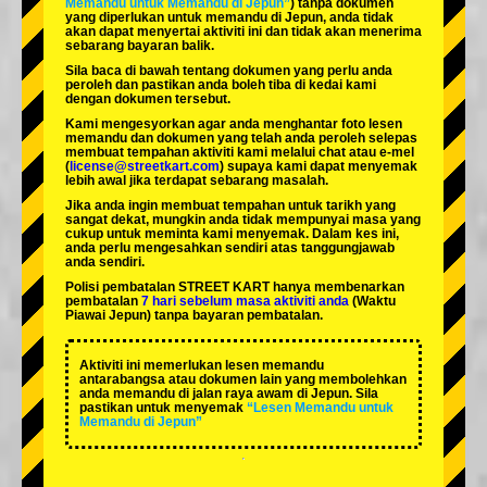
Memandu untuk Memandu di Jepun”
) tanpa dokumen
yang diperlukan untuk memandu di Jepun, anda tidak
akan dapat menyertai aktiviti ini dan tidak akan menerima
sebarang bayaran balik.
Sila baca di bawah tentang dokumen yang perlu anda
peroleh dan pastikan anda boleh tiba di kedai kami
dengan dokumen tersebut.
Kami mengesyorkan agar anda menghantar foto lesen
memandu dan dokumen yang telah anda peroleh selepas
membuat tempahan aktiviti kami melalui chat atau e-mel
(
license@streetkart.com
) supaya kami dapat menyemak
lebih awal jika terdapat sebarang masalah.
Jika anda ingin membuat tempahan untuk tarikh yang
sangat dekat, mungkin anda tidak mempunyai masa yang
cukup untuk meminta kami menyemak. Dalam kes ini,
anda perlu mengesahkan sendiri atas tanggungjawab
anda sendiri.
Polisi pembatalan STREET KART hanya membenarkan
pembatalan
7 hari sebelum masa aktiviti anda
(Waktu
Piawai Jepun) tanpa bayaran pembatalan.
Aktiviti ini memerlukan lesen memandu
antarabangsa atau dokumen lain yang membolehkan
anda memandu di jalan raya awam di Jepun. Sila
pastikan untuk menyemak
“Lesen Memandu untuk
Memandu di Jepun”