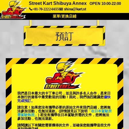
Street Kart Shibuya Annex
OPEN 10:00-22:00
📞+81-70-2222-6655
📧
shina@kart.st
菜單/更換店鋪
首頁
預訂
關於
規格
價格
交通方式
顧客聲音
常見問題
公司
預訂
更換店鋪
東京品川 #1
東京秋葉原#1
東京秋葉原#2
東京澀谷
我們是日本最大的卡丁車公司，並且與
許多名人
合作，是來日
東京澀谷附屬
東京灣
本旅行的遊客中
最受歡迎的活動
！因此，我們強烈建議您
儘快
完成預訂。
東京淺草
大阪
請注意！如果您沒有攜帶必要的原始文件來我們店鋪，您將無
法參加活動，也無法退款。
(詳情請見以下說明
「在日本駕駛所
需駕駛執照」
) 若沒有攜帶在日本駕駛所需的文件，您將無法
沖繩
參加活動，也無法退款。
請閱讀以下有關您需要獲得的文件，並確保您能攜帶這些文件