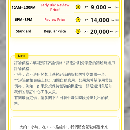
Early Bird Review
9,000 ~
10AM - 5:30PM
JPY
/pax
¥
Price!
14,000 ~
6PM - 8PM
Review Price
JPY
/pax
¥
20,000~
Standard
Regular Price
JPY
/pax
¥
評論價格 / 早期預訂評論價格 / 當您計劃分享您的體驗時適用
評論價格。
但是，這不適用於禁止基於評論的折扣的社交媒體平台。
**評論價格在線上預訂期間自動應用。如果您希望使用常規
價格，例如，如果您想保持體驗的機密性，請通過消息通知
我們的預訂中心工作人員。
有關最新定價，請參閱下面日曆中每個時段旁邊列出的價
格。
大約 1 小時。在 H2-S 路線中，我們將會駕駛經過東京