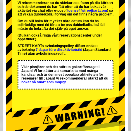
Vi rekommenderar att du skickar oss foton på ditt körkort
och de dokument du har fått efter att du har bokat vår
aktivitet via chat eller e-post (
license@streetkart.com
) så
att vi kan dubbelkolla i förväg om det finns några problem.
Om du vill boka för mycket nära datum kan du ha
otillräckligt med tid för att be oss dubbelkolla. I så fall
måste du bekräfta det själv på eget ansvar.
(Du kan också ringa vårt reservationscenter under
öppettider.)
STREET KARTs avbokningspolicy tillåter endast
avbokning
7 dagar före din aktivitetstid
(Japan Standard
Time) utan avbokningsavgift.
Vi är
pionjärer
och
det största gokartföretaget
i
Japan! Vi fortsätter att samarbeta med
många
kändisar
och är
den mest populära aktiviteten
för
resenärer till Japan! Vi rekommenderar starkt att du
bokar så snart som möjligt.