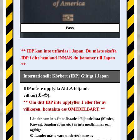
Pass
** IDP kan inte utfärdas i Japan. Du måste skaffa
IDP i ditt hemland INNAN du kommer till Japan
**
Internationellt Körkort (IDP) Giltigt i Japan
IDP måste uppfylla ALLA följande
villkor(①~⑦).
** Om ditt IDP inte uppfyller 1 eller fler av
villkoren, kontakta oss OMEDELBART. **
Länder som inte finns listade i följande lista (Mexico,
Kuwait, Saudiarabien etc.) är inte medlemmar och
ogiltiga.
① Landet måste vara undertecknare av