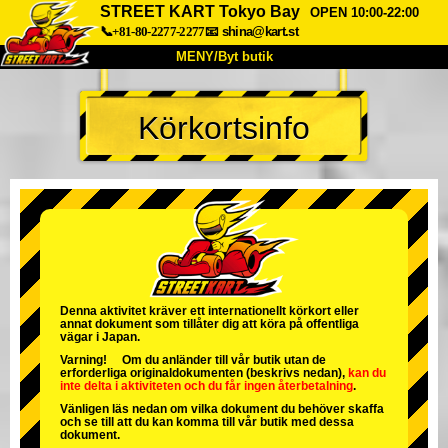
STREET KART Tokyo Bay
OPEN 10:00-22:00
📞+81-80-2277-2277
📧
shina@kart.st
MENY/Byt butik
HEM
Körkortsinfo
Om oss
Specifikationer
Pris
Hitta hit
Röster
FAQ
Företag
Boka
Byt butik
Tokyo Shinagawa
Tokyo Akihabara#1
Tokyo Akihabara#2
Tokyo Shibuya
Denna aktivitet kräver ett internationellt körkort eller
annat dokument som tillåter dig att köra på offentliga
Tokyo Shibuya Annex
Tokyo Bay
vägar i Japan.
Varning! Om du anländer till vår butik utan de
Tokyo Asakusa
Osaka
erforderliga originaldokumenten (beskrivs nedan),
kan du
inte delta i aktiviteten
och
du får ingen återbetalning
.
Okinawa
Vänligen läs nedan om vilka dokument du behöver skaffa
och se till att du kan komma till vår butik med dessa
dokument.