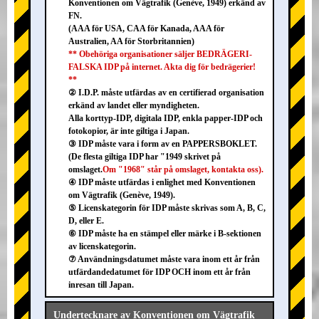
Konventionen om Vägtrafik (Genève, 1949) erkänd av
FN.
(AAA för USA, CAA för Kanada, AAA för
Australien, AA för Storbritannien)
** Obehöriga organisationer säljer BEDRÄGERI-
FALSKA IDP på internet. Akta dig för bedrägerier!
**
② I.D.P. måste utfärdas av en certifierad organisation
erkänd av landet eller myndigheten.
Alla korttyp-IDP, digitala IDP, enkla papper-IDP och
fotokopior, är inte giltiga i Japan.
③ IDP måste vara i form av en PAPPERSBOKLET.
(De flesta giltiga IDP har "1949 skrivet på
omslaget.
Om "1968" står på omslaget, kontakta oss).
④ IDP måste utfärdas i enlighet med Konventionen
om Vägtrafik (Genève, 1949).
⑤ Licenskategorin för IDP måste skrivas som A, B, C,
D, eller E.
⑥ IDP måste ha en stämpel eller märke i B-sektionen
av licenskategorin.
⑦ Användningsdatumet måste vara inom ett år från
utfärdandedatumet för IDP OCH inom ett år från
inresan till Japan.
Undertecknare av Konventionen om Vägtrafik