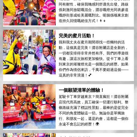
同有耐性，確保我哋感到舒適先出發。路線
係刺激同放鬆嘅混合，澀谷嘅燈光同表參道
嘅靜街形成咗美麗嘅對比。呢個係喺東京創
造持久回憶嘅絕佳方式！👨‍👦
完美的蜜月活動！
我和我丈夫在蜜月期間尋找一些獨特的活
動，這個真是完美！澀谷附屬店是全新的，
一切都安排得非常井然有序。我們的導遊很
有趣，讓這次旅程更加愉快。從卡丁車上看
到東京的璀璨燈光是一個難忘的經歷。如果
你們作為情侶來訪，千萬不要錯過這個——
這真的非常浪漫！💕
一個願望清單的體驗！
駕駛卡丁車穿越東京？簡直瘋狂！澀谷附屬
店現代而高效，員工確保一切運行順利。整
條路線充滿了標誌性景點，最棒的是從完全
不同的角度體驗這一切。無論你是單獨旅
行、和朋友一起，還是約會，這都是一個你
永遠不會忘記的經歷！🌍