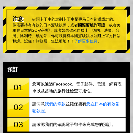
注意
街頭卡丁車的定制卡丁車是專為日本街道設計的。
你需要持有有效的日本駕駛執照，或者
國際駕駛許可證
，或者美
軍在日本的SOFA證照，或者如果你來自瑞士、德國、法國、台
灣、比利時、摩納哥，你可以持有本國駕駛執照並附上官方日語
翻譯。記住！無執照，無法駕駛！！
了解更多信息
。
預訂
您可以通過Facebook、電子郵件、電話、網頁表
01
單以及當地的旅行社檢查可用性。
請同意
我們的條款
並確保擁有
您在日本的有效駕
02
駛執照
。
03
請確認我們的確認電子郵件來完成您的預訂。