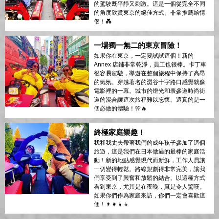
的駕駛既平靜又刺激。這是一個從完全不同
的角度欣賞東京的絕佳方式。非常推薦給情
侶！💑
一場獨一無二的東京冒險！
如果你在東京，一定要試試這個！新的
Annex 店鋪非常乾淨，員工也很棒。卡丁車
很容易駕駛，導遊在整個旅程中保持了高昂
的氣氛。穿越著名的澀谷十字路口感覺就像
電影裡的一幕。城市的燈光和表參道時尚街
道的混合讓這次旅程難以忘懷。這真的是一
個必做的體驗！🎌🔥
終極家庭樂趣！
我和我丈夫帶著我們的成年孩子參加了這個
旅遊，這是我們在日本做過的最棒的家庭活
動！新的地點感覺現代而新鮮，工作人員讓
一切變得輕鬆。路線規劃得非常完美，讓我
們享受到了興奮和放鬆的結合。以這種方式
看到東京，尤其是在夜晚，真是令人驚嘆。
如果你們作為家庭來訪，你們一定會喜歡這
個！👨‍👩‍👧‍👦