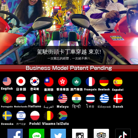
公司
預訂
更換店鋪
東京 品川 #1
東京 秋葉原 #1
東京 秋葉原 #2
東京 澀谷
東京 澀谷附店
東京灣
駕駛街頭卡丁車穿越 東京!
東京 淺草
大阪
一次難忘的經歷，一次絕不夠！
沖繩