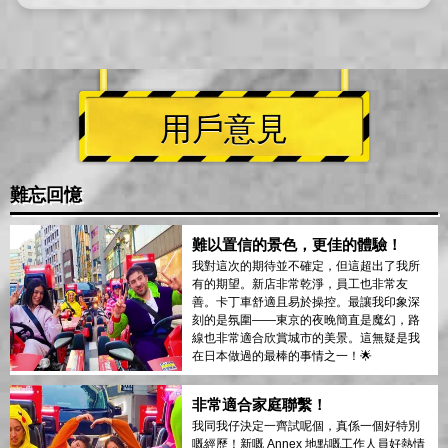
用戶意見
難忘回憶
難以置信的景色，更佳的體驗！
我對這次的期待並不確定，但這超出了我所
有的期望。新店非常乾淨，員工也非常友
善。卡丁車舒適且易於操控。最讓我印象深
刻的是氛圍——東京的夜晚簡直是魔幻，路
線也非常適合欣賞城市的美景。這無疑是我
在日本做過的最棒的事情之一！🌟
非常適合家庭聯繫！
我同我仔決定一齊試呢個，真係一個好特別
嘅經歷！新嘅 Annex 地點嘅工作人員好熱情