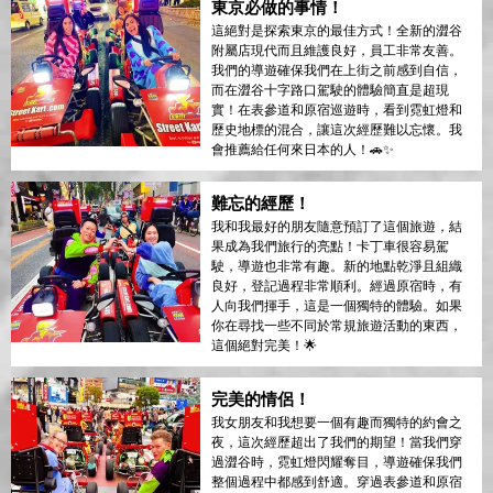
東京必做的事情！
這絕對是探索東京的最佳方式！全新的澀谷
附屬店現代而且維護良好，員工非常友善。
我們的導遊確保我們在上街之前感到自信，
而在澀谷十字路口駕駛的體驗簡直是超現
實！在表參道和原宿巡遊時，看到霓虹燈和
歷史地標的混合，讓這次經歷難以忘懷。我
會推薦給任何來日本的人！🚗✨
難忘的經歷！
我和我最好的朋友隨意預訂了這個旅遊，結
果成為我們旅行的亮點！卡丁車很容易駕
駛，導遊也非常有趣。新的地點乾淨且組織
良好，登記過程非常順利。經過原宿時，有
人向我們揮手，這是一個獨特的體驗。如果
你在尋找一些不同於常規旅遊活動的東西，
這個絕對完美！🌟
完美的情侶！
我女朋友和我想要一個有趣而獨特的約會之
夜，這次經歷超出了我們的期望！當我們穿
過澀谷時，霓虹燈閃耀奪目，導遊確保我們
整個過程中都感到舒適。穿過表參道和原宿