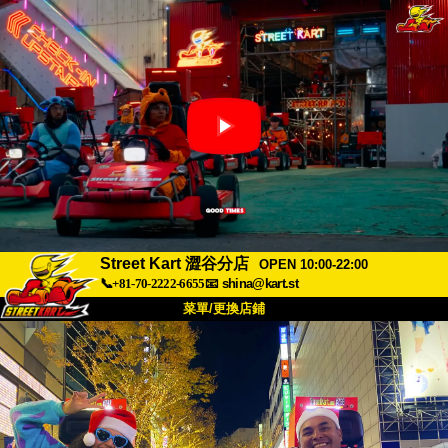
Street Kart 澀谷分店
OPEN 10:00-22:00
📞+81-70-2222-6655
📧
shina@kart.st
菜單/更換店鋪
首頁
關於
規格
價格
交通方式
顧客聲音
常見問題