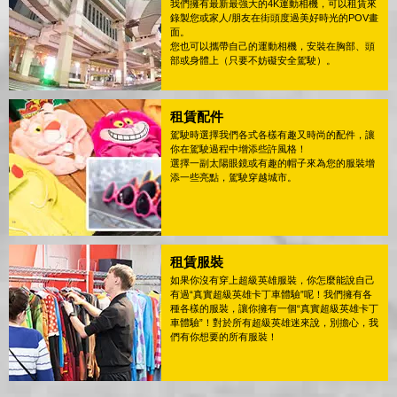
我們擁有最新最強大的4K運動相機，可以租賃來
錄製您或家人/朋友在街頭度過美好時光的POV畫
面。
您也可以攜帶自己的運動相機，安裝在胸部、頭
部或身體上（只要不妨礙安全駕駛）。
租賃配件
駕駛時選擇我們各式各樣有趣又時尚的配件，讓
你在駕駛過程中增添些許風格！
選擇一副太陽眼鏡或有趣的帽子來為您的服裝增
添一些亮點，駕駛穿越城市。
租賃服裝
如果你沒有穿上超級英雄服裝，你怎麼能說自己
有過“真實超級英雄卡丁車體驗”呢！我們擁有各
種各樣的服裝，讓你擁有一個“真實超級英雄卡丁
車體驗”！對於所有超級英雄迷來說，別擔心，我
們有你想要的所有服裝！