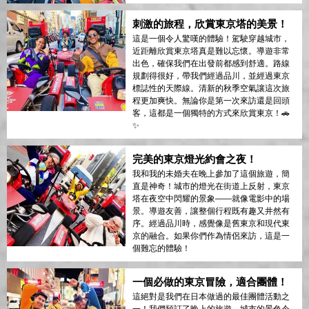
刺激的旅程，欣賞東京塔的美景！
這是一個令人驚嘆的體驗！駕駛穿越城市，
近距離欣賞東京塔真是難以忘懷。導遊非常
出色，確保我們在出發前都感到舒適。路線
規劃得很好，帶我們經過品川，並經過東京
標誌性的天際線。清新的秋季空氣讓這次旅
程更加爽快。無論你是第一次來訪還是回頭
客，這都是一個獨特的方式來欣賞東京！🚗
✨
完美的東京燈光約會之夜！
我和我的未婚夫在晚上參加了這個旅遊，簡
直是神奇！城市的燈光在街道上反射，東京
塔在夜空中閃耀的景象——就像電影中的場
景。導遊友善，讓整個行程既有趣又井然有
序。經過品川時，感覺像是舊東京和現代東
京的融合。如果你們作為情侶來訪，這是一
個難忘的體驗！
一個必做的東京冒險，適合團體！
這絕對是我們在日本做過的最佳團體活動之