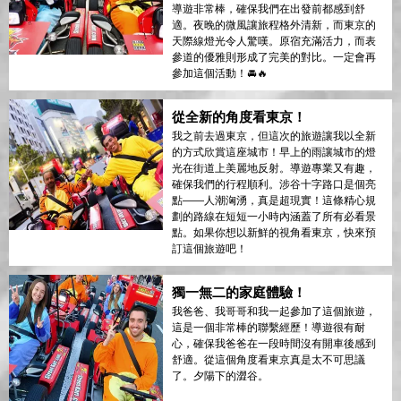
導遊非常棒，確保我們在出發前都感到舒
適。夜晚的微風讓旅程格外清新，而東京的
天際線燈光令人驚嘆。原宿充滿活力，而表
參道的優雅則形成了完美的對比。一定會再
參加這個活動！🚘🔥
從全新的角度看東京！
我之前去過東京，但這次的旅遊讓我以全新
的方式欣賞這座城市！早上的雨讓城市的燈
光在街道上美麗地反射。導遊專業又有趣，
確保我們的行程順利。涉谷十字路口是個亮
點——人潮洶湧，真是超現實！這條精心規
劃的路線在短短一小時內涵蓋了所有必看景
點。如果你想以新鮮的視角看東京，快來預
訂這個旅遊吧！
獨一無二的家庭體驗！
我爸爸、我哥哥和我一起參加了這個旅遊，
這是一個非常棒的聯繫經歷！導遊很有耐
心，確保我爸爸在一段時間沒有開車後感到
舒適。從這個角度看東京真是太不可思議
了。夕陽下的澀谷。