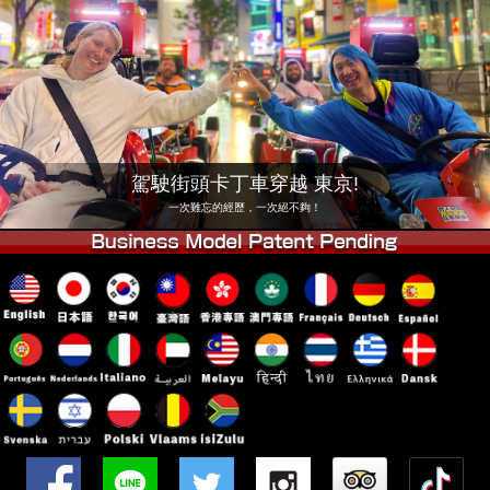
公司
預訂
更換店鋪
東京 品川 #1
東京 秋葉原 #1
東京 秋葉原 #2
東京 澀谷
東京 澀谷附店
東京灣
駕駛街頭卡丁車穿越 東京!
東京 淺草
大阪
一次難忘的經歷，一次絕不夠！
沖繩