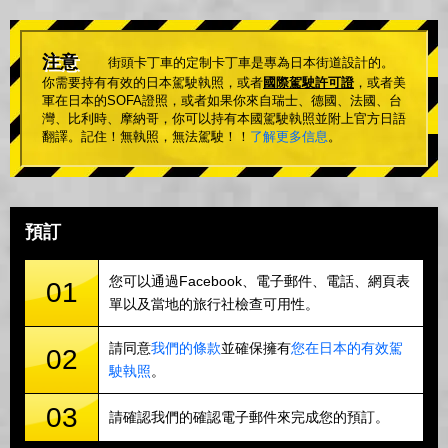
注意
街頭卡丁車的定制卡丁車是專為日本街道設計的。
你需要持有有效的日本駕駛執照，或者
國際駕駛許可證
，或者美
軍在日本的SOFA證照，或者如果你來自瑞士、德國、法國、台
灣、比利時、摩納哥，你可以持有本國駕駛執照並附上官方日語
翻譯。記住！無執照，無法駕駛！！
了解更多信息
。
預訂
您可以通過Facebook、電子郵件、電話、網頁表
01
單以及當地的旅行社檢查可用性。
請同意
我們的條款
並確保擁有
您在日本的有效駕
02
駛執照
。
03
請確認我們的確認電子郵件來完成您的預訂。