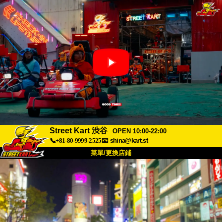
Street Kart 渋谷
OPEN 10:00-22:00
📞+81-80-9999-2525
📧
shina@kart.st
菜單/更換店鋪
首頁
關於
規格
價格
交通方式
顧客聲音
常見問題