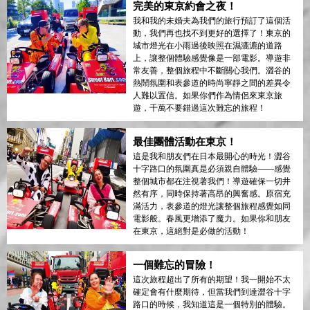
完美的東京約會之夜！
我和我的未婚夫為我們的旅行預訂了這個活
動，我們再也找不到更好的選擇了！東京的
城市燈光在小雨過後映照在濕漉漉的道路
上，讓整個體驗感覺像是一部電影。導遊非
常友善，整個旅程中不斷關心我們。澀谷的
熱鬧氛圍和表參道的時尚寧靜之間的差異令
人難以置信。如果你們作為情侶來東京旅
遊，千萬不要錯過這次難忘的旅程！
最佳團體活動在東京！
這是我和朋友們在日本最開心的時光！澀谷
十字路口的氛圍真是必須親自體驗——感覺
整個城市都在注視著我們！導遊確保一切井
然有序，同時保持著高昂的興奮感。原宿充
滿活力，表參道的燈光讓整個旅程感覺如同
電影般。春風更增添了魔力。如果你和朋友
在東京，這絕對是必做的活動！
一個難忘的冒險！
這次旅程超出了所有的期望！我一開始不太
確定會有什麼期待，但當我們到達澀谷十字
路口的時候，我知道這是一個特別的體驗。