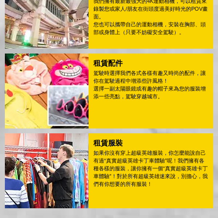
我們擁有最新最強大的4K運動相機，可以租賃來
錄製您或家人/朋友在街頭度過美好時光的POV畫
面。
您也可以攜帶自己的運動相機，安裝在胸部、頭
部或身體上（只要不妨礙安全駕駛）。
租賃配件
駕駛時選擇我們各式各樣有趣又時尚的配件，讓
你在駕駛過程中增添些許風格！
選擇一副太陽眼鏡或有趣的帽子來為您的服裝增
添一些亮點，駕駛穿越城市。
租賃服裝
如果你沒有穿上超級英雄服裝，你怎麼能說自己
有過“真實超級英雄卡丁車體驗”呢！我們擁有各
種各樣的服裝，讓你擁有一個“真實超級英雄卡丁
車體驗”！對於所有超級英雄迷來說，別擔心，我
們有你想要的所有服裝！