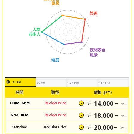
8 / 8月
9 / 9月
10 / 10月
11 / 11月
時間
類型
價格 (JPY)
14,000 ~
10AM - 6PM
Review Price
JPY
/pax
¥
18,000 ~
6PM - 8PM
Review Price
JPY
/pax
¥
20,000~
Standard
Regular Price
JPY
/pax
¥