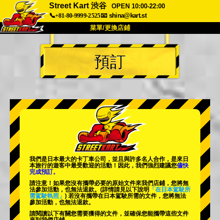
Street Kart 渋谷
OPEN 10:00-22:00
📞+81-80-9999-2525
📧
shina@kart.st
菜單/更換店鋪
首頁
預訂
關於
規格
價格
交通方式
顧客聲音
常見問題
公司
預訂
更換店鋪
東京 品川 #1
東京 秋葉原 #1
東京 秋葉原 #2
東京 澀谷
我們是日本最大的卡丁車公司，並且與
許多名人
合作，是來日
東京 澀谷附店
東京灣
本旅行的遊客中
最受歡迎的活動
！因此，我們強烈建議您
儘快
完成預訂。
東京 淺草
大阪
請注意！如果您沒有攜帶必要的原始文件來我們店鋪，您將無
法參加活動，也無法退款。
(詳情請見以下說明
「在日本駕駛所
需駕駛執照」
) 若沒有攜帶在日本駕駛所需的文件，您將無法
沖繩
參加活動，也無法退款。
請閱讀以下有關您需要獲得的文件，並確保您能攜帶這些文件