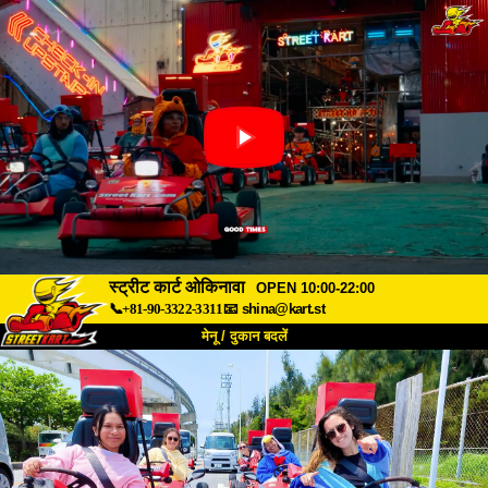
स्ट्रीट कार्ट ओकिनावा
OPEN 10:00-22:00
📞+81-90-3322-3311
📧
shina@kart.st
मेनू / दुकान बदलें
TOP
हमारे बारे में
विशेषताएँ
कीमत
पहुंच
वॉयस
FAQ