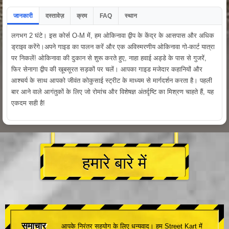
जानकारी
दस्तावेज़
क्रम
FAQ
स्थान
लगभग 2 घंटे। इस कोर्स O-M में, हम ओकिनावा द्वीप के केंद्र के आसपास और अधिक
ड्राइव करेंगे।अपने गाइड का पालन करें और एक अविस्मरणीय ओकिनावा गो-कार्ट यात्रा
पर निकलें! ओकिनावा की दुकान से शुरू करते हुए, नाहा हवाई अड्डे के पास से गुजरें,
फिर सेनागा द्वीप की खूबसूरत सड़कों पर चलें। आपका गाइड मजेदार कहानियों और
आश्चर्य के साथ आपको जीवंत कोकुसाई स्ट्रीट के माध्यम से मार्गदर्शन करता है। पहली
बार आने वाले आगंतुकों के लिए जो रोमांच और विशेषज्ञ अंतर्दृष्टि का मिश्रण चाहते हैं, यह
एकदम सही है!
हमारे बारे में
समाचार
आपके निरंतर सहयोग के लिए धन्यवाद। हम Street Kart में