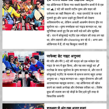
यह ओकिनावा में किया गया सबसे बेहतरीन कामों में से एक
था! 🌊 2 घंटे की सवारी तटीय दृश्य और शहर की
उत्तेजना का सही मिश्रण थी। नाहा एयरपोर्ट के पास से
गुजरते हुए और ऊपर उड़ते हुए विमानों को देखना
अविश्वसनीय था, लेकिन असली आकर्षण सेनागा द्वीप पर
सूर्यास्त था—दृश्य मनमोहक था! गाइड शानदार था, यह
सुनिश्चित करते हुए कि हम सभी मज़े करें और सुरक्षित
रहें। रात में कोकुसाई स्ट्रीट एक त्योहार की तरह लग रहा
था, लोग लहराते और cheering कर रहे थे। अगर आप
ओकिनावा में हैं, तो यह बिल्कुल जरूरी है!
परफेक्ट डेट नाइट अनुभव!
मेरे पति और मैंने 1-घंटे की यात्रा को एक मजेदार डेट
नाइट के रूप में बुक किया, और यह बस जादुई था! 💕
तटरेखा के साथ सूर्यास्त के दृश्य शानदार थे, और रात में
कोकुसाई स्ट्रीट के माध्यम से क्रूज करना बहुत अच्छा
अनुभव था। गाइड शानदार था—बहुत दोस्ताना और हमें
आरामदायक महसूस कराया। यह ओकिनावा की खोज
करने का सबसे अनोखा और रोमांचक तरीका था। विशेष
कुछ की तलाश कर रहे जोड़ों के लिए इसे पूरी तरह से
सिफारिश करूंगी!
शुरुआत से अंत तक अद्भुत मज़ा!