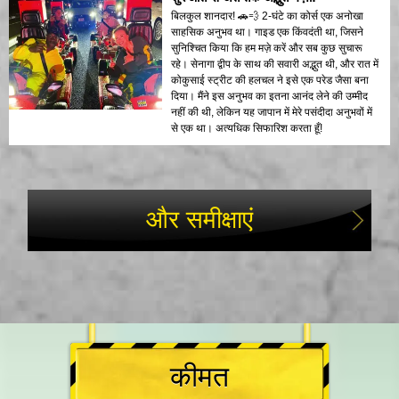
बिलकुल शानदार! 🚗💨 2-घंटे का कोर्स एक अनोखा
साहसिक अनुभव था। गाइड एक किंवदंती था, जिसने
सुनिश्चित किया कि हम मज़े करें और सब कुछ सुचारू
रहे। सेनागा द्वीप के साथ की सवारी अद्भुत थी, और रात में
कोकुसाई स्ट्रीट की हलचल ने इसे एक परेड जैसा बना
दिया। मैंने इस अनुभव का इतना आनंद लेने की उम्मीद
नहीं की थी, लेकिन यह जापान में मेरे पसंदीदा अनुभवों में
से एक था। अत्यधिक सिफारिश करता हूँ!
और समीक्षाएं
कीमत