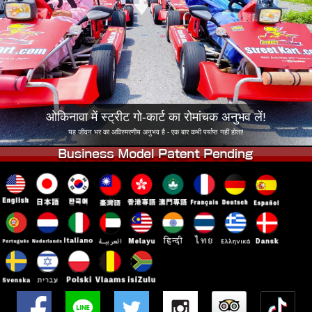
कंपनी
बुकिंग
शाखा बदलें
टोक्यो शिनागावा #1
टोक्यो अकीहबारा#1
टोक्यो अकीहबारा#2
टोक्यो शिबुया
टोक्यो शिबुया एनेक्स
टोक्यो बे
ओकिनावा में स्ट्रीट गो-कार्ट का रोमांचक अनुभव लें!
टोक्यो असाकुसा
ओसाका
यह जीवन भर का अविस्मरणीय अनुभव है - एक बार कभी पर्याप्त नहीं होता!
ओकिनावा