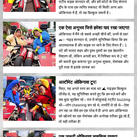
तटीय सड़क शानदार थी, और हमें फोटो के लिए सेनागा
द्वीप के पास एक त्वरित रुकावट भी मिली! अगर आप
ओकिनावा में हैं, तो यह बिल्कुल जरूरी है।
एक ऐसा अनुभव जिसे हमेशा याद रखा जाएगा!
ओकिनावा में मैंने जो सबसे अच्छी चीजें कीं, उनमें से एक!
🚗✨ गाइड शानदार थे, उन्होंने सुनिश्चित किया कि हम
आरामदायक हैं और सड़क पर जाने के लिए तैयार हैं। 1
घंटे की यात्रा शहर और दृश्य दृश्यों का एक बेहतरीन
मिश्रण थी, लेकिन अगली बार, मैं निश्चित रूप से 2 घंटे
की सवारी बुक करूंगा! पूरा अनुभव सुचारू, रोमांचक और
पूरी तरह से इसके लायक था!
अल्टीमेट ओकिनावा टूर!
मित्र, यह अगले स्तर का मज़ा था! 🌊 गाइड्स बिल्कुल
लीजेंड थे, यह सुनिश्चित करते हुए कि हम मज़े करें और
सब कुछ सुरक्षित रहे। रात में कोकुसाई स्ट्रीट buzzing
थी—लोग cheering कर रहे थे, तस्वीरें ले रहे थे—ऐसा
लग रहा था जैसे हम एक परेड में हैं! अगर आप ओकिनावा
को खोजने का एक रोमांचक और अनोखा तरीका ढूंढ रहे हैं,
तो यही तरीका है!
एक जरूरी ओकिनावा साहसिक यात्रा!