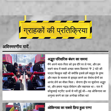
ग्राहकों की प्रतिक्रिया
अविस्मरणीय यादें
अद्भुत परिवारिक बंधन का समय!
मैंने अपने माता-पिता को इस दौरे पर ले गया, और हम
सबने साथ में सबसे अच्छा समय बिताया! 🌴 2 घंटे की
यात्रा बिल्कुल सही थी क्योंकि इससे हमें समुद्र के दृश्य
और शहर के माध्यम से ड्राइव करने का रोमांच दोनों का
आनंद लेने का मौका मिला। सेनागा द्वीप पर सूर्यास्त अद्भुत
था, और हमारा गाइड धैर्यवान और सहायक था। रात में
कोकुसाई स्ट्रीट ऊर्जा से भरी हुई थी—यह ओकिनावा का
अनुभव करने का एक अनोखा तरीका था!
ओकिनावा का सबसे छिपा हुआ रत्न!