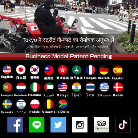
कंपनी
बुकिंग
शाखा बदलें
टोक्यो शिनागावा #1
टोक्यो अकीहबारा#1
टोक्यो अकीहबारा#2
टोक्यो शिबुया
Tokyo में स्ट्रीट गो-कार्ट का रोमांचक अनुभव लें!
टोक्यो शिबुया एनेक्स
टोक्यो बे
यह जीवन भर का अविस्मरणीय अनुभव है - एक बार कभी पर्याप्त नहीं होता!
टोक्यो असाकुसा
ओसाका
ओकिनावा