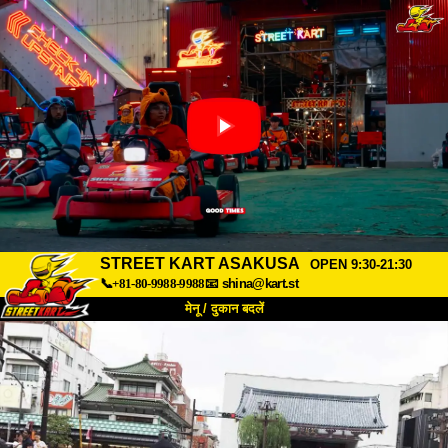
STREET KART ASAKUSA
OPEN 9:30-21:30
📞+81-80-9988-9988
📧
shina@kart.st
मेनू / दुकान बदलें
TOP
हमारे बारे में
विशेषताएँ
कीमत
पहुंच
वॉयस
FAQ