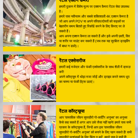
रेंटल एक्शन कैमरा
हमारी दुकान में विशेष मूल्य पर एक्शन कैमरा रेंटल सेवा उपलब्ध
है।
हमारे पास नवीनतम और सबसे शक्तिशाली 4K एक्शन कैमरा है
जो आप अपने POV या अपने परिवार/दोस्तों को सड़कों पर
बेहतरीन समय बिताते हुए रिकॉर्ड करने के लिए किराए पर ले
सकते हैं।
आप अपना एक्शन कैमरा ला सकते हैं और इसे अपनी छाती, सिर
या शरीर पर माउंट कर सकते हैं (जब तक यह सुरक्षित ड्राइविंग
में बाधा न डाले)।
रेंटल एक्सेसरीज
हमारी कई मजेदार और फंकी एक्सेसरीज के साथ शैली में क्रूज़
करें!
अपने कॉस्ट्यूम में थोड़ा मजा जोड़ें और ड्राइव करते समय धूप
का चश्मा या फंकी हैट्स उठाएं।
रेंटल कॉस्ट्यूम्स
आप 'वास्तविक जीवन सुपरहीरो गो-कार्टिंग अनुभव' का अनुभव
कैसे कह सकते हैं अगर आप उसे जैसा नहीं पहने! हमारे पास सभी
प्रकार के कॉस्ट्यूम्स हैं, जिन्हें आप इस 'वास्तविक जीवन
सुपरहीरो गो-कार्टिंग अनुभव' को बनाने के लिए पहन सकते हैं! सभी
सुपरहीरो प्रशंसकों के लिए चिंता न करें, हमारे पास वे सभी हैं!