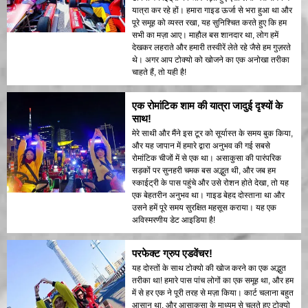
यात्रा कर रहे हों। हमारा गाइड ऊर्जा से भरा हुआ था और
पूरे समूह को व्यस्त रखा, यह सुनिश्चित करते हुए कि हम
सभी का मज़ा आए। माहौल बस शानदार था, लोग हमें
देखकर लहराते और हमारी तस्वीरें लेते रहे जैसे हम गुज़रते
थे। अगर आप टोक्यो को खोजने का एक अनोखा तरीका
चाहते हैं, तो यही है!
एक रोमांटिक शाम की यात्रा जादुई दृश्यों के
साथ!
मेरे साथी और मैंने इस टूर को सूर्यास्त के समय बुक किया,
और यह जापान में हमारे द्वारा अनुभव की गई सबसे
रोमांटिक चीजों में से एक था। असाकुसा की पारंपरिक
सड़कों पर सुनहरी चमक बस अद्भुत थी, और जब हम
स्काईट्री के पास पहुंचे और उसे रोशन होते देखा, तो यह
एक बेहतरीन अनुभव था। गाइड बेहद दोस्ताना था और
उसने हमें पूरे समय सुरक्षित महसूस कराया। यह एक
अविस्मरणीय डेट आइडिया है!
परफेक्ट ग्रुप एडवेंचर!
यह दोस्तों के साथ टोक्यो की खोज करने का एक अद्भुत
तरीका था! हमारे पास पांच लोगों का एक समूह था, और हम
में से हर एक ने पूरी तरह से मज़ा किया। कार्ट चलाना बहुत
आसान था, और आसाकुसा के माध्यम से चलते हुए टोक्यो