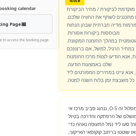
 booking calendar
 מוקדמת לביקורת / מחיר הביקורת
מתכננים לשתף את החוויה שלכם.
ing Page
פורמות מדיה חברתית שבהן הנחות
מבוססות ביקורות אסורות.
וטומטית במהלך ההזמנה המקוונת.
e to access the booking page
מחיר הרגיל, למשל, אם ברצונכם
, אנא הודיעו לצוות מרכז ההזמנות
שלנו באמצעות הודעה.
 אנא עיינו במחירים המפורטים ליד
כל משבצת זמן בלוח השנה למטה.
כחצי שעה. במסלול זה O-S, ננהוג סביב מרכז אי
מושלם של הרפתקה והדרכה בטיול
ה! סעו ליד נמל התעופה נאהה כדי
ז שוטטו ברחוב קוקוסאי האייקוני,