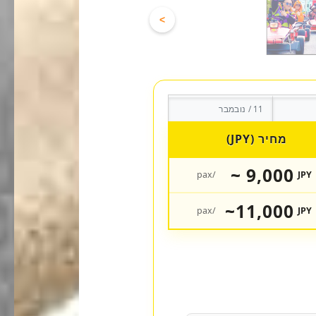
>
11 / נובמבר
מחיר (JPY)
9,000 ~
/pax
JPY
11,000~
/pax
JPY