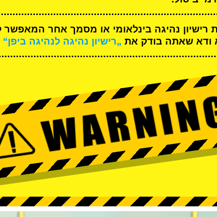
ת רישיון נהיגה בינלאומי או מסמך אחר המאפשר ל
א ודא שאתה בודק את
„רישיון נהיגה לנהיגה ביפן“