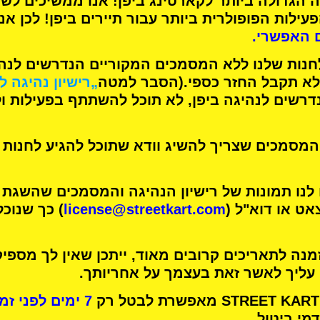
 הגדולה ביותר לקארטינג
ביפן! אנו ממשיכים לש
עילות הפופולרית ביותר
עבור תיירים ביפן! לכן אנ
 האפשרי.
חנות שלנו ללא המסמכים המקוריים הנדרשים לנהיג
א תקבל החזר כספי.
(הסבר למטה
„רישיון נהיגה ל
רשים לנהיגה ביפן, לא תוכל להשתתף בפעילות ו
מסמכים שצריך להשיג וודא שתוכל להגיע לחנות 
 לנו תמונות של רישיון הנהיגה והמסמכים שהשגת
אט או דוא"ל (
license@streetkart.com
) כך שנוכ
נה לתאריכים קרובים מאוד, ייתכן שאין לך מספיק
 עליך לאשר זאת בעצמך על אחריותך.
7 ימים לפני זמן הפעילות שלך
מי ביטול.