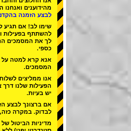
אנו
החלוצים
ו
החברה
מהידוענים
ואנחנו
הפ
לבצע הזמנה בהקדם
שימו לב! אם תגיע ל
להשתתף בפעילות ול
לך את המסמכים הנד
כספי.
אנא קרא למטה על ה
המסמכים.
אנו ממליצים לשלוח
הפעילות שלנו דרך צ
יש בעיות.
אם ברצונך לבצע הזמ
לבדוק. במקרה כזה,
מדיניות הביטול של STREET KART מאפשרת לבטל רק
סטנדרטי יפני) ללא ד