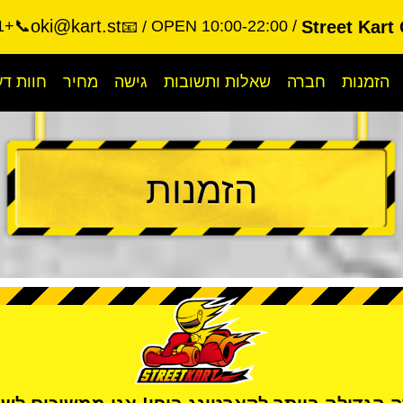
oki@kart.st
📞+81-90-3322-3311
OPEN 10:00-22:00
Street Kart
📧
הזמנות
חברה
שאלות ותשובות
גישה
מחיר
חוות ד
הזמנות