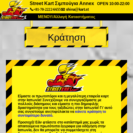
Street Kart Σιμπούγια Annex
OPEN 10:00-22:00
📞+81-70-2222-6655
📧
shina@kart.st
ΜΕΝΟΥ/Αλλαγή Καταστήματος
ΚΥΡΙΩΣ
Κράτηση
Σχετικά
Προδιαγραφές
Τιμές
Πρόσβαση
Αναφορές
Συχνές Ερωτήσεις
Εταιρεία
Κράτηση
Αλλαγή Καταστήματος
Τόκιο Σινάγαουα #1
Τόκιο Ακίχαμπαρα #1
Τόκιο Ακίχαμπαρα #2
Τόκιο Σιμπούγια
Είμαστε οι
πρωτοπόροι
και η
μεγαλύτερη εταιρεία καρτ
Τόκιο Σιμπούγια Annex
Τόκιο Κόλπος
στην Ιαπωνία! Συνεχίζουμε να συνεργαζόμαστε με
πολλούς διάσημους
και είμαστε η
πιο δημοφιλής
δραστηριότητα
για τους ταξιδιώτες στην Ιαπωνία! Γι' αυτό
Τόκιο Ασακούσα
Οσάκα
σας συνιστούμε ανεπιφύλακτα να
κάνετε κράτηση το
συντομότερο δυνατό.
Οκινάουα
Προσοχή! Εάν φτάσετε στο κατάστημά μας χωρίς τα
απαιτούμενα πρωτότυπα έγγραφα για οδήγηση στην
Ιαπωνία, δεν θα μπορείτε να συμμετάσχετε στη