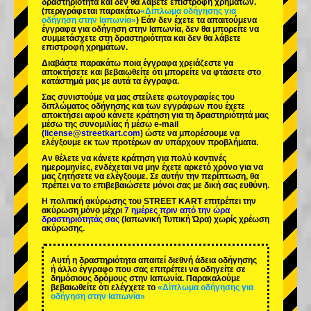
δραστηριότητα και δεν θα λάβετε επιστροφή χρημάτων.
(περιγράφεται παρακάτω
«Δίπλωμα οδήγησης για
οδήγηση στην Ιαπωνία»
) Εάν δεν έχετε τα απαιτούμενα
έγγραφα για οδήγηση στην Ιαπωνία, δεν θα μπορείτε να
συμμετάσχετε στη δραστηριότητα και δεν θα λάβετε
επιστροφή χρημάτων.
Διαβάστε παρακάτω ποια έγγραφα χρειάζεστε να
αποκτήσετε και βεβαιωθείτε ότι μπορείτε να φτάσετε στο
κατάστημά μας με αυτά τα έγγραφα.
Σας συνιστούμε να μας στείλετε φωτογραφίες του
διπλώματος οδήγησης και των εγγράφων που έχετε
αποκτήσει αφού κάνετε κράτηση για τη δραστηριότητά μας
μέσω της συνομιλίας ή μέσω e-mail
(
license@streetkart.com
) ώστε να μπορέσουμε να
ελέγξουμε εκ των προτέρων αν υπάρχουν προβλήματα.
Αν θέλετε να κάνετε κράτηση για πολύ κοντινές
ημερομηνίες, ενδέχεται να μην έχετε αρκετό χρόνο για να
μας ζητήσετε να ελέγξουμε. Σε αυτήν την περίπτωση, θα
πρέπει να το επιβεβαιώσετε μόνοι σας με δική σας ευθύνη.
Η πολιτική ακύρωσης του STREET KART επιτρέπει την
ακύρωση μόνο μέχρι
7 ημέρες πριν από την ώρα
δραστηριότητάς σας
(Ιαπωνική Τυπική Ώρα) χωρίς χρέωση
ακύρωσης.
Αυτή η δραστηριότητα απαιτεί διεθνή άδεια οδήγησης
ή άλλο έγγραφο που σας επιτρέπει να οδηγείτε σε
δημόσιους δρόμους στην Ιαπωνία. Παρακαλούμε
βεβαιωθείτε ότι ελέγχετε το
«Δίπλωμα οδήγησης για
οδήγηση στην Ιαπωνία»