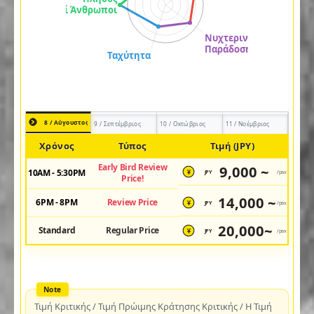
8 / Αύγουστος
9 / Σεπτέμβριος
10 / Οκτώβριος
11 / Νοέμβριος
Χρόνος
Τύπος
Τιμή (JPY)
Early Bird Review
9,000 ~
10AM - 5:30PM
JPY
/pax
¥
Price!
14,000 ~
6PM - 8PM
Review Price
JPY
/pax
¥
20,000~
Standard
Regular Price
JPY
/pax
¥
Τιμή Κριτικής / Τιμή Πρώιμης Κράτησης Κριτικής / Η Τιμή